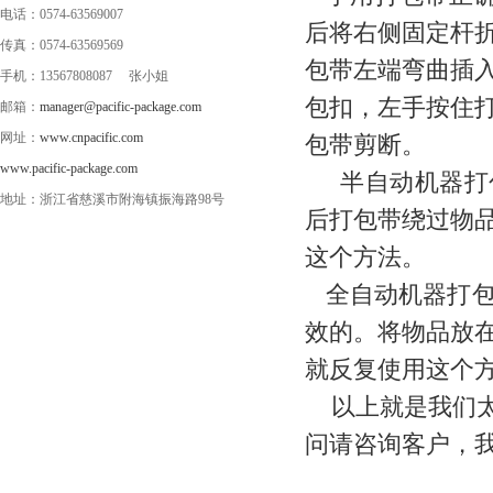
电话：0574-63569007
后将右侧固定杆折
传真：0574-63569569
包带左端弯曲插入
手机：13567808087 张小姐
包扣，左手按住打
邮箱：
manager@pacific-package.com
网址：
www.cnpacific.com
包带剪断。
www.pacific-package.com
半自动机器打包
地址：浙江省慈溪市附海镇振海路98号
后打包带绕过物
这个方法。
全自动机器打包
效的。将物品放
就反复使用这个
以上就是我们太
问请咨询客户，